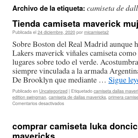
camiseta de dal
Archivo de la etiqueta:
Tienda camiseta maverick muj
Publicada el
24 diciembre, 2020
por
micamiseta2
Sobre Boston del Real Madrid aunque h
Lakers maverick viñales camiseta como 
lugares sobre todo el verde. Acostumbra
siempre vinculada a la armada Argentin
De Brooklyn que mediante …
Sigue le
Publicado en
Uncategorized
|
Etiquetado
camiseta dallas maveri
edition swingman
,
camiseta de dallas mavericks
,
primera camise
en
Comentarios desactivados
Tienda
camiseta
maverick
comprar camiseta luka doncic
mujer
mavericks