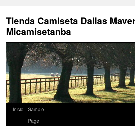
Tienda Camiseta Dallas Mave
Micamisetanba
Saltar
Inicio
Sample
al
Page
contenido