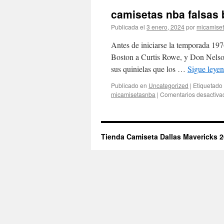
camisetas nba falsas 
Publicada el
3 enero, 2024
por
micamise
Antes de iniciarse la temporada 197
Boston a Curtis Rowe, y Don Nelson 
sus quinielas que los …
Sigue leye
Publicado en
Uncategorized
|
Etiquetado
micamisetasnba
|
Comentarios desactiva
Tienda Camiseta Dallas Mavericks 