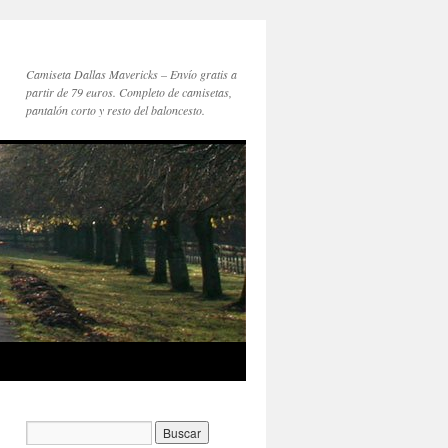
Camiseta Dallas Mavericks – Envío gratis a
partir de 79 euros. Completo de camisetas,
pantalón corto y resto del baloncesto.