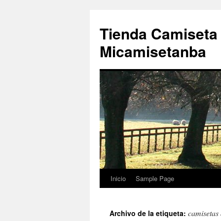
Tienda Camiseta
Micamisetanba
Inicio
Sample Page
Saltar
al
camisetas
Archivo de la etiqueta:
contenido