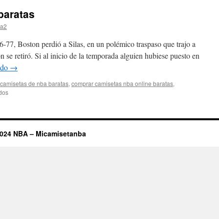
baratas
ta2
6-77, Boston perdió a Silas, en un polémico traspaso que trajo a
se retiró. Si al inicio de la temporada alguien hubiese puesto en
ndo
→
camisetas de nba baratas
,
comprar camisetas nba online baratas
,
en
dos
camisetas
nba
falsas
baratas
2024 NBA – Micamisetanba