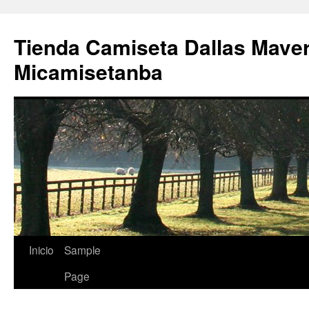
Tienda Camiseta Dallas Mave
Micamisetanba
Saltar
Inicio
Sample
al
Page
contenido