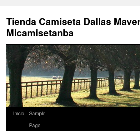
Tienda Camiseta Dallas Mave
Micamisetanba
Saltar
Inicio
Sample
al
Page
contenido