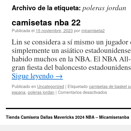
poleras jordan
Archivo de la etiqueta:
camisetas nba 22
Publicada el
15 noviembre, 2023
por
micamiseta2
Lin se considera a sí mismo un jugador
simplemente un asiático estadounidense
habido muchos en la NBA. El NBA All-
gran fiesta del baloncesto estadouniden
Sigue leyendo
→
Publicado en
Uncategorized
|
Etiquetado
camisetas de basket p
en
espana
,
poleras jordan
|
Comentarios desactivados
camisetas
nba
22
Tienda Camiseta Dallas Mavericks 2024 NBA – Micamisetanba