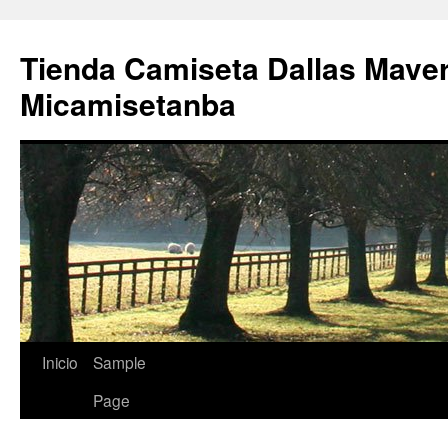
Tienda Camiseta Dallas Mave
Micamisetanba
Saltar
Inicio
Sample
al
Page
contenido