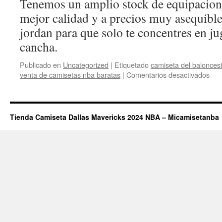
Tenemos un amplio stock de equipacione
mejor calidad y a precios muy asequible
jordan para que solo te concentres en ju
cancha.
Publicado en
Uncategorized
|
Etiquetado
camiseta del balonces
en
venta de camisetas nba baratas
|
Comentarios desactivados
cam
nba
niñ
tall
Tienda Camiseta Dallas Mavericks 2024 NBA – Micamisetanba