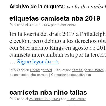
venta de camise
Archivo de la etiqueta:
etiquetas camiseta nba 2019
Publicada el
3 enero, 2024
por
micamiseta2
En la lotería del draft 2017 a Philadelphi
elección, pero debido a los derechos ob
con Sacramento Kings en agosto de 2015
camiseta intercambian esta por la terce
…
Sigue leyendo
→
Publicado en
Uncategorized
|
Etiquetado
camisa golden states
,
en
de camisetas nba baratas
|
Comentarios desactivados
etiquetas
camiseta
nba
camiseta nba niño tallas
2019
Publicada el
25 septiembre, 2023
por
micamiseta2