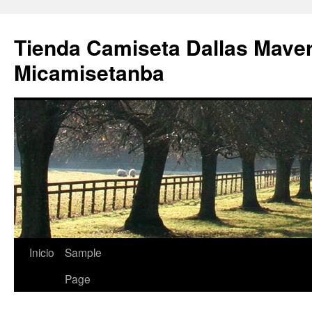
Tienda Camiseta Dallas Mave
Micamisetanba
Saltar
Inicio
Sample
al
Page
contenido