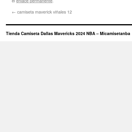
el
enlace permanente
.
←
camiseta maverick viñales 12
Tienda Camiseta Dallas Mavericks 2024 NBA – Micamisetanba