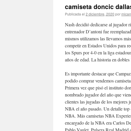
camiseta doncic dall
Publicada el
2 diciembre, 2020
por
micam
Nash decidió dedicarse al jugador r
entrenador D’antoni fue reemplazad
mismos utilizamos las llevamos más 
competir en Estados Unidos para rec
los Spurs por 4-0 en la liga estado
años de edad. La historia en dobles
Es importante destacar que Campa
podido comprar vendemos camiseta
Primera vez que pisó el instituto do
nombrado jugador del año que vien
clientes las jugadas de los mejores 
NBA el año pasado. Un detalle top e
NBA. Más camisetas NBA Experien
encargado de la NBA era Carlos De
Pablo Vaulet. Pulsera Real Madrid 