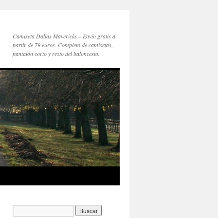
Camiseta Dallas Mavericks – Envío gratis a
partir de 79 euros. Completo de camisetas,
pantalón corto y resto del baloncesto.