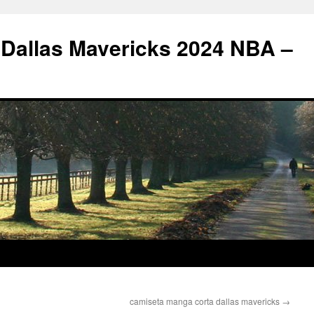
 Dallas Mavericks 2024 NBA –
camiseta manga corta dallas mavericks
→