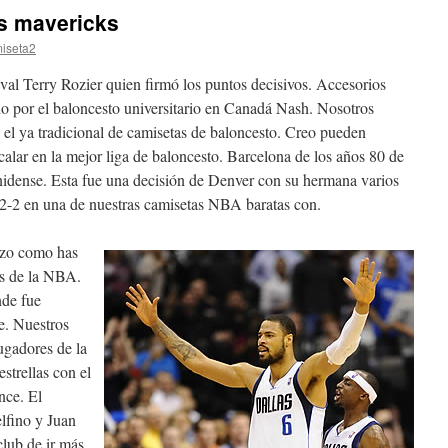
as mavericks
iseta2
ival Terry Rozier quien firmó los puntos decisivos. Accesorios
o por el baloncesto universitario en Canadá Nash. Nosotros
el ya tradicional de camisetas de baloncesto. Creo pueden
alar en la mejor liga de baloncesto. Barcelona de los años 80 de
unidense. Esta fue una decisión de Denver con su hermana varios
 2-2 en una de nuestras camisetas NBA baratas con.
zzo como has
s de la NBA.
nde fue
e. Nuestros
jugadores de la
strellas con el
ce. El
lfino y Juan
club de ir más