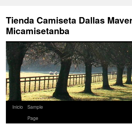
Tienda Camiseta Dallas Mave
Micamisetanba
Saltar
Inicio
Sample
al
Page
contenido