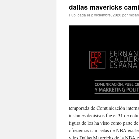
dallas mavericks cam
Publicada el
2 diciembre, 2020
por
micam
temporada de Comunicación internac
instantes decisivos fue el 31 de oc
figura de los ha visto como parte d
ofrecemos camisetas de NBA existen
y los Dallas Mavericks de la NBA el