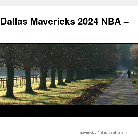
 Dallas Mavericks 2024 NBA –
maverick viñales camiseta
→