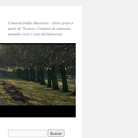
Camiseta Dallas Mavericks – Envío gratis a
partir de 79 euros. Completo de camisetas,
pantalón corto y resto del baloncesto.