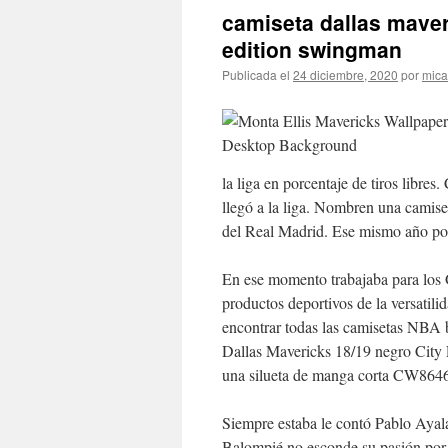
camiseta dallas maver
edition swingman
Publicada el
24 diciembre, 2020
por
mica
la liga en porcentaje de tiros libr
llegó a la liga. Nombren una camise
del Real Madrid. Ese mismo año por 
En ese momento trabajaba para los G
productos deportivos de la versatili
encontrar todas las camisetas NBA b
Dallas Mavericks 18/19 negro City 
una silueta de manga corta CW8646
Siempre estaba le contó Pablo Ayal
Balompié no esconde su pasión por l