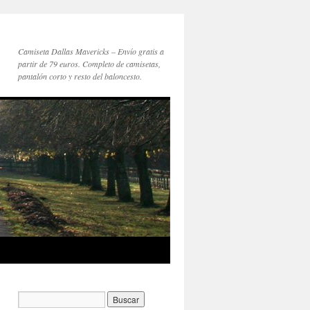
Camiseta Dallas Mavericks – Envío gratis a
partir de 79 euros. Completo de camisetas,
pantalón corto y resto del baloncesto.