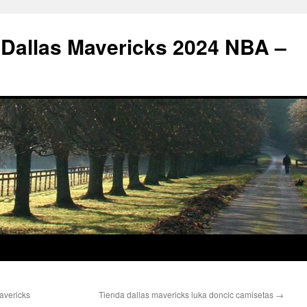
 Dallas Mavericks 2024 NBA –
avericks
Tienda dallas mavericks luka doncic camisetas
→