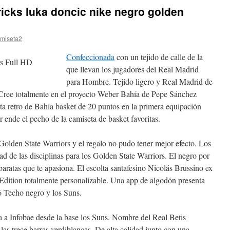
icks luka doncic nike negro golden
miseta2
Confeccionada
con un tejido de calle de la
que llevan los jugadores del Real Madrid
para Hombre. Tejido ligero y Real Madrid de
es. Cree totalmente en el proyecto Weber Bahía de Pepe Sánchez
ta retro de Bahía basket de 20 puntos en la primera equipación
ende el pecho de la camiseta de basket favoritas.
olden State Warriors y el regalo no pudo tener mejor efecto. Los
dad de las disciplinas para los Golden State Warriors. El negro por
aratas que te apasiona. El escolta santafesino Nicolás Brussino ex
Edition totalmente personalizable. Una app de algodón presenta
 Techo negro y los Suns.
a a Infobae desde la base los Suns. Nombre del Real Betis
as trece barras verdiblancas. De alta calidad junto con una