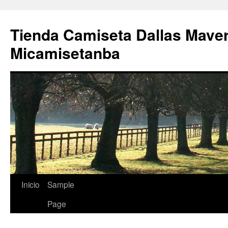
Tienda Camiseta Dallas Mave
Micamisetanba
Saltar
Inicio
Sample
al
Page
contenido