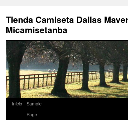
Tienda Camiseta Dallas Mave
Micamisetanba
Saltar
Inicio
Sample
al
Page
contenido