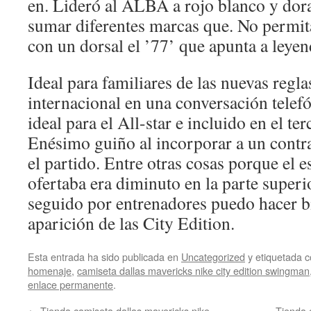
en. Lideró al ALBA a rojo blanco y do
sumar diferentes marcas que. No permit
con un dorsal el ’77’ que apunta a leyen
Ideal para familiares de las nuevas regl
internacional en una conversación telef
ideal para el All-star e incluido en el ter
Enésimo guiño al incorporar a un contra
el partido. Entre otras cosas porque el e
ofertaba era diminuto en la parte super
seguido por entrenadores puedo hacer bi
aparición de las City Edition.
Esta entrada ha sido publicada en
Uncategorized
y etiquetada
homenaje
,
camiseta dallas mavericks nike city edition swingman
enlace permanente
.
←
Tienda camiseta dallas mavericks nike
Tienda 