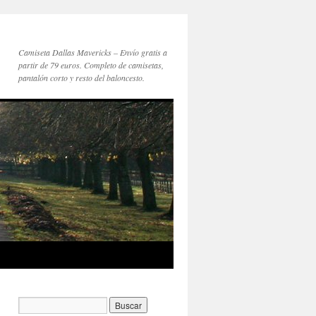
Camiseta Dallas Mavericks – Envío gratis a
partir de 79 euros. Completo de camisetas,
pantalón corto y resto del baloncesto.