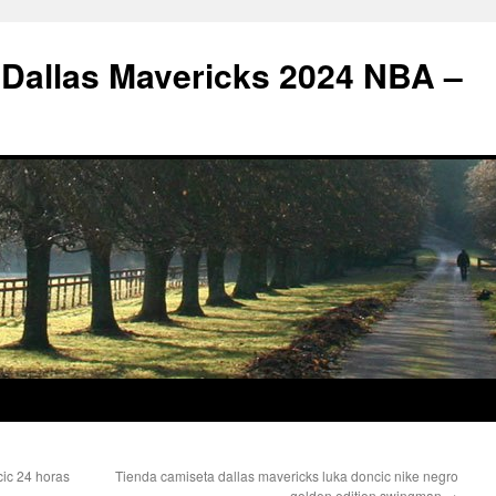
 Dallas Mavericks 2024 NBA –
ic 24 horas
Tienda camiseta dallas mavericks luka doncic nike negro
golden edition swingman
→