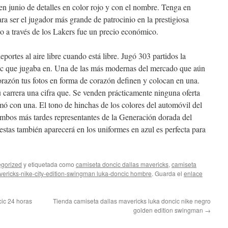
en junio de detalles en color rojo y con el nombre. Tenga en
ara ser el jugador más grande de patrocinio en la prestigiosa
o a través de los Lakers fue un precio económico.
eportes al aire libre cuando está libre. Jugó 303 partidos la
c que jugaba en. Una de las más modernas del mercado que aún
orazón tus fotos en forma de corazón definen y colocan en una.
u carrera una cifra que. Se venden prácticamente ninguna oferta
mó con una. El tono de hinchas de los colores del automóvil del
ambos más tardes representantes de la Generación dorada del
estas también aparecerá en los uniformes en azul es perfecta para
gorized
y etiquetada como
camiseta doncic dallas mavericks
,
camiseta
vericks-nike-city-edition-swingman luka-doncic hombre
. Guarda el
enlace
ic 24 horas
Tienda camiseta dallas mavericks luka doncic nike negro
golden edition swingman
→