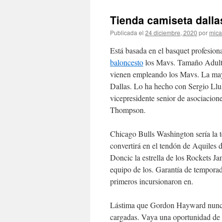
Tienda camiseta dalla
Publicada el
24 diciembre, 2020
por
mica
Está basada en el basquet profesio
baloncesto
los Mavs. Tamaño Adulto
vienen empleando los Mavs. La may
Dallas. Lo ha hecho con Sergio Llu
vicepresidente senior de asociacio
Thompson.
Chicago Bulls Washington sería la t
convertirá en el tendón de Aquiles 
Doncic la estrella de los Rockets Ja
equipo de los. Garantía de tempora
primeros incursionaron en.
Lástima que Gordon Hayward nunca 
cargadas. Vaya una oportunidad de e