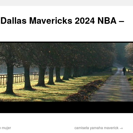
 Dallas Mavericks 2024 NBA –
n mujer
camiseta yamaha maverick
→