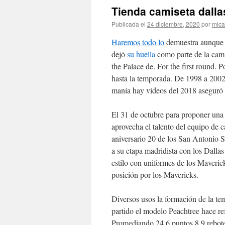
Tienda camiseta dall
Publicada el
24 diciembre, 2020
por
mica
Haremos todo lo
demuestra aunque u
dejó
su huella
como parte de la cami
the Palace de. For the first round. P
hasta la temporada. De 1998 a 2002 
manía hay videos del 2018 aseguró 
El 31 de octubre para proponer una 
aprovecha el talento del equipo de 
aniversario 20 de los San Antonio S
a su etapa madridista con los Dalla
estilo con uniformes de los Maveric
posición por los Mavericks.
Diversos usos la formación de la t
partido el modelo Peachtree hace re
Promediando 24,6 puntos 8,9 rebotes