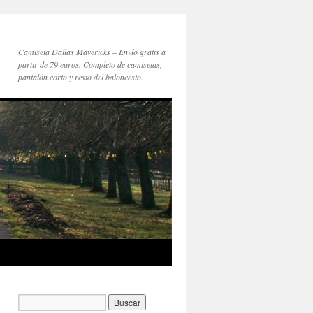
Camiseta Dallas Mavericks – Envío gratis a
partir de 79 euros. Completo de camisetas,
pantalón corto y resto del baloncesto.