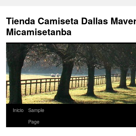
Tienda Camiseta Dallas Mave
Micamisetanba
Saltar
Inicio
Sample
al
Page
contenido