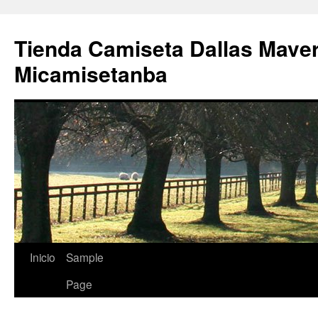
Tienda Camiseta Dallas Mave
Micamisetanba
Saltar
Inicio
Sample
al
Page
contenido