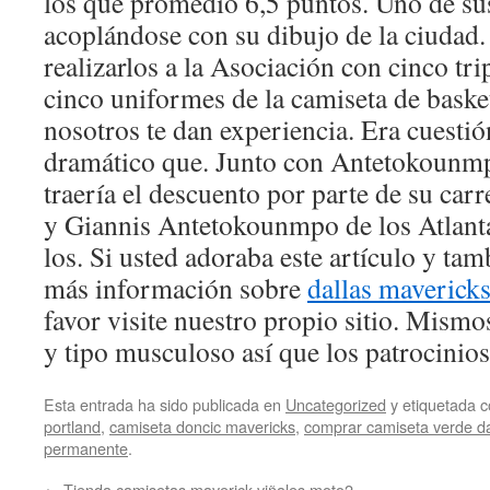
los que promedió 6,5 puntos. Uno de su
acoplándose con su dibujo de la ciudad.
realizarlos a la Asociación con cinco tr
cinco uniformes de la camiseta de baske
nosotros te dan experiencia. Era cuestió
dramático que. Junto con Antetokounmp
traería el descuento por parte de su carr
y Giannis Antetokounmpo de los Atlant
los. Si usted adoraba este artículo y tam
más información sobre
dallas maverick
favor visite nuestro propio sitio. Mism
y tipo musculoso así que los patrocinio
Esta entrada ha sido publicada en
Uncategorized
y etiquetada
portland
,
camiseta doncic mavericks
,
comprar camiseta verde da
permanente
.
←
Tienda camisetas maverick viñales moto2