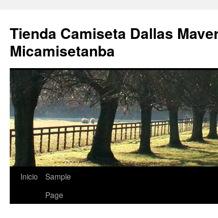
Tienda Camiseta Dallas Mave
Micamisetanba
Saltar
Inicio
Sample
al
Page
contenido