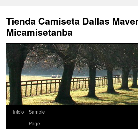
Tienda Camiseta Dallas Mave
Micamisetanba
Saltar
Inicio
Sample
al
Page
contenido