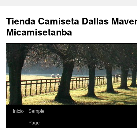
Tienda Camiseta Dallas Mave
Micamisetanba
Saltar
Inicio
Sample
al
Page
contenido