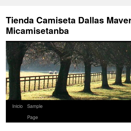
Tienda Camiseta Dallas Mave
Micamisetanba
Saltar
Inicio
Sample
al
Page
contenido