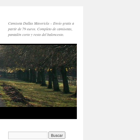
Camiseta Dallas Mavericks – Envío gratis a
partir de 79 euros. Completo de camisetas,
pantalón corto y resto del baloncesto.