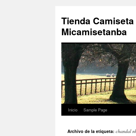
Tienda Camiseta
Micamisetanba
Inicio
Sample Page
Saltar
al
chandal n
Archivo de la etiqueta:
contenido