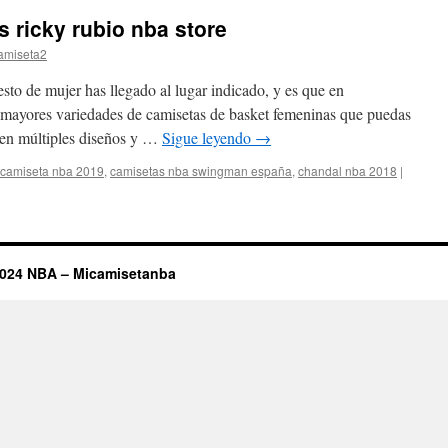
 ricky rubio nba store
amiseta2
sto de mujer has llegado al lugar indicado, y es que en
 mayores variedades de camisetas de basket femeninas que puedas
 en múltiples diseños y …
Sigue leyendo
→
camiseta nba 2019
,
camisetas nba swingman españa
,
chandal nba 2018
|
2024 NBA – Micamisetanba