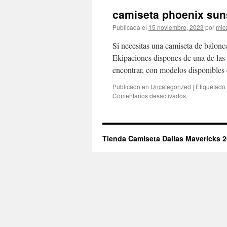
camiseta phoenix suns
Publicada el
15 noviembre, 2023
por
mic
Si necesitas una camiseta de balonce
Ekipaciones dispones de una de las
encontrar, con modelos disponibles
Publicado en
Uncategorized
|
Etiquetado
en
Comentarios desactivados
camiseta
phoenix
suns
ricky
Tienda Camiseta Dallas Mavericks 
rubio
nba
store