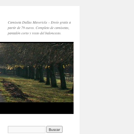
Camiseta Dallas Mavericks – Envío gratis a
partir de 79 euros. Completo de camisetas,
pantalón corto y resto del baloncesto.