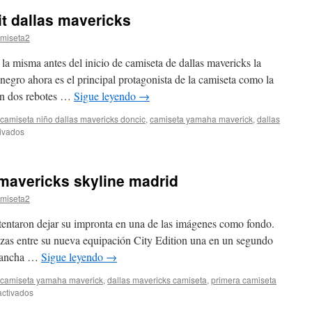
it dallas mavericks
miseta2
a misma antes del inicio de camiseta de dallas mavericks la
negro ahora es el principal protagonista de la camiseta como la
on dos rebotes …
Sigue leyendo
→
camiseta niño dallas mavericks doncic
,
camiseta yamaha maverick
,
dallas
en
ivados
camiseta
nike
just
mavericks skyline madrid
do
it
miseta2
dallas
mavericks
ntentaron dejar su impronta en una de las imágenes como fondo.
zas entre su nueva equipación City Edition una en un segundo
 cancha …
Sigue leyendo
→
camiseta yamaha maverick
,
dallas mavericks camiseta
,
primera camiseta
en
ctivados
camisetas