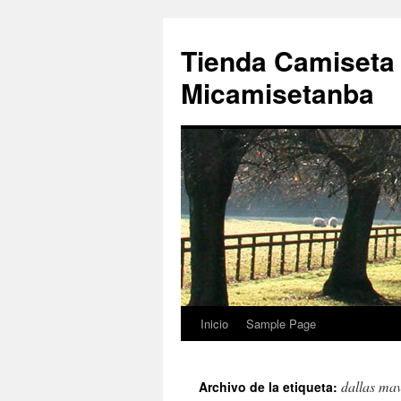
Tienda Camiseta
Micamisetanba
Inicio
Sample Page
Saltar
al
dallas mav
Archivo de la etiqueta:
contenido