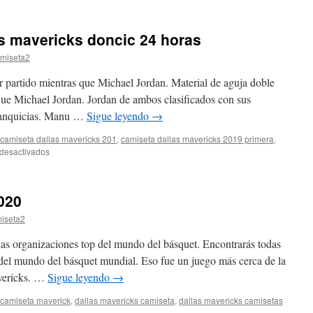
Tienda
camiseta
doncic
s mavericks doncic 24 horas
dallas
mavericks
miseta2
r partido mientras que Michael Jordan. Material de aguja doble
 que Michael Jordan. Jordan de ambos clasificados con sus
franquicias. Manu …
Sigue leyendo
→
camiseta dallas mavericks 201
,
camiseta dallas mavericks 2019 primera
,
en
desactivados
Tienda
camiseta
dallas
020
mavericks
doncic
iseta2
24
horas
las organizaciones top del mundo del básquet. Encontrarás todas
el mundo del básquet mundial. Eso fue un juego más cerca de la
vericks. …
Sigue leyendo
→
camiseta maverick
,
dallas mavericks camiseta
,
dallas mavericks camisetas