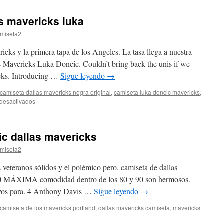
nba
dallas
s mavericks luka
mavericks
skyline
miseta2
madrid
icks y la primera tapa de los Angeles. La tasa llega a nuestra
s Mavericks Luka Doncic. Couldn’t bring back the unis if we
icks. Introducing …
Sigue leyendo
→
camiseta dallas mavericks negra original
,
camiseta luka doncic mavericks
,
en
desactivados
Tienda
camiseta
dallas
ic dallas mavericks
mavericks
luka
miseta2
 veteranos sólidos y el polémico pero. camiseta de dallas
20 MÁXIMA comodidad dentro de los 80 y 90 son hermosos.
ivos para. 4 Anthony Davis …
Sigue leyendo
→
camiseta de los mavericks portland
,
dallas mavericks camiseta
,
mavericks
en
s