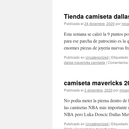
Tienda camiseta dalla
Publicada el
24 diciembre, 2020
por
mica
Esta semana se calzó la 9 puntos po
para ese parcha de patrocinio es la
enormes piezas de joyería nuevas 
Publicado en
Uncategorized
|
Etiquetado
dallas mavericks camiseta
|
Comentarios 
camiseta mavericks 2
Publicada el
2 diciembre, 2020
por
micam
No podía meter la pierna dentro de 
las camisetas NBA más importante d
NBA pero Luka Doncic Dallas Ma
Publicado en
Uncategorized
|
Etiquetado
en
2019
|
Comentarios desactivados