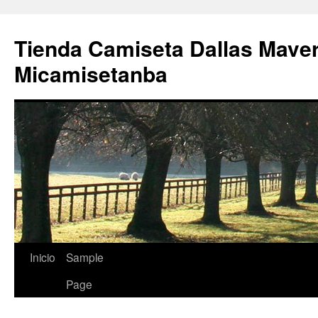
Tienda Camiseta Dallas Mave
Micamisetanba
Saltar
Inicio
Sample
al
Page
contenido