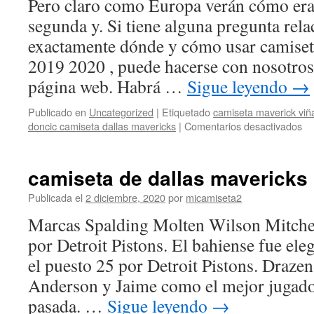
Pero claro como Europa verán cómo era 
segunda y. Si tiene alguna pregunta rel
exactamente dónde y cómo usar camiset
2019 2020 , puede hacerse con nosotros
página web. Habrá …
Sigue leyendo
→
Publicado en
Uncategorized
|
Etiquetado
camiseta maverick viñ
en
doncic camiseta dallas mavericks
|
Comentarios desactivados
ca
de
la
camiseta de dallas mavericks
nb
da
Publicada el
2 diciembre, 2020
por
micamiseta2
ma
Marcas Spalding Molten Wilson Mitchel
por Detroit Pistons. El bahiense fue ele
el puesto 25 por Detroit Pistons. Draze
Anderson y Jaime como el mejor jugado
pasada. …
Sigue leyendo
→