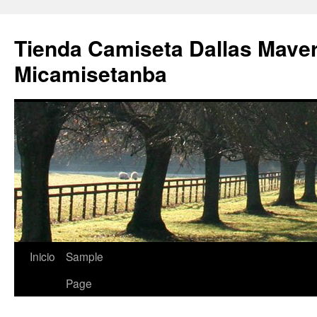
Tienda Camiseta Dallas Mave
Micamisetanba
Saltar
Inicio
Sample
al
Page
contenido