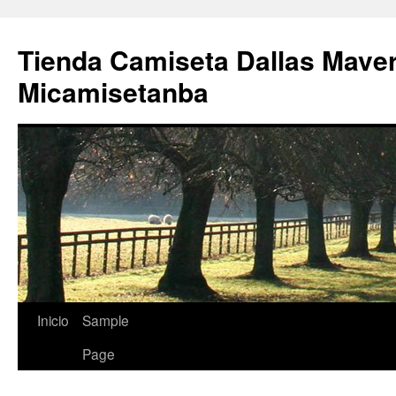
Tienda Camiseta Dallas Mave
Micamisetanba
Saltar
Inicio
Sample
al
Page
contenido