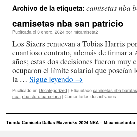
camisetas nba b
Archivo de la etiqueta:
camisetas nba san patricio
Publicada el
3 enero, 2024
por
micamiseta2
Los Sixers renuevan a Tobias Harris por
cuantioso contrato, además de firmar a 
años; estas dos decisiones fueron muy c
ocuparon el límite salarial que poseían 
la …
Sigue leyendo
→
Publicado en
Uncategorized
|
Etiquetado
camisetas nba baratas
en
nba
,
nba store barcelona
|
Comentarios desactivados
camisetas
nba
san
patricio
Tienda Camiseta Dallas Mavericks 2024 NBA – Micamisetanba