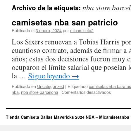
nba store barce
Archivo de la etiqueta:
camisetas nba san patricio
Publicada el
3 enero, 2024
por
micamiseta2
Los Sixers renuevan a Tobias Harris por
cuantioso contrato, además de firmar a 
años; estas dos decisiones fueron muy c
ocuparon el límite salarial que poseían 
la …
Sigue leyendo
→
Publicado en
Uncategorized
|
Etiquetado
camisetas nba baratas
en
nba
,
nba store barcelona
|
Comentarios desactivados
camisetas
nba
san
patricio
Tienda Camiseta Dallas Mavericks 2024 NBA – Micamisetanba