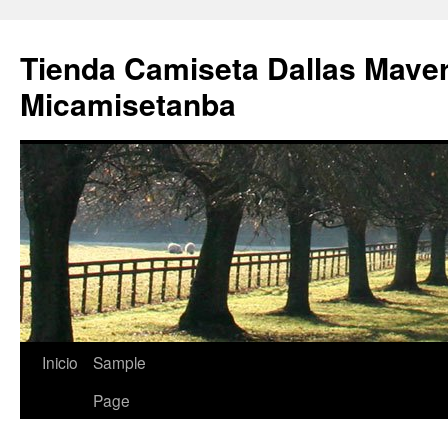
Tienda Camiseta Dallas Mave
Micamisetanba
Saltar
Inicio
Sample
al
Page
contenido