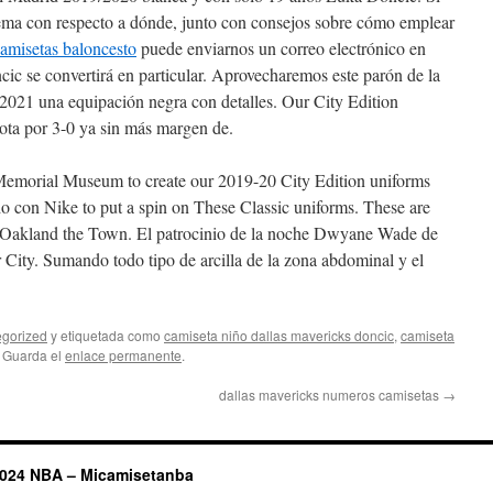
lema con respecto a dónde, junto con consejos sobre cómo emplear
amisetas baloncesto
puede enviarnos un correo electrónico en
ncic se convertirá en particular. Aprovecharemos este parón de la
2021 una equipación negra con detalles. Our City Edition
rota por 3-0 ya sin más margen de.
Memorial Museum to create our 2019-20 City Edition uniforms
ndo con Nike to put a spin on These Classic uniforms. These are
 to Oakland the Town. El patrocinio de la noche Dwyane Wade de
 City. Sumando todo tipo de arcilla de la zona abdominal y el
gorized
y etiquetada como
camiseta niño dallas mavericks doncic
,
camiseta
. Guarda el
enlace permanente
.
dallas mavericks numeros camisetas
→
2024 NBA – Micamisetanba