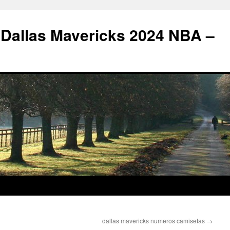
 Dallas Mavericks 2024 NBA –
dallas mavericks numeros camisetas
→