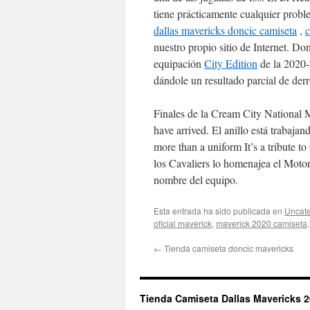
tiene prácticamente cualquier prob
dallas mavericks doncic camiseta
,
c
nuestro propio sitio de Internet. Do
equipación
City Edition
de la 2020-
dándole un resultado parcial de der
Finales de la Cream City National 
have arrived. El anillo está trabaja
more than a uniform It’s a tribute
los Cavaliers lo homenajea el Motor
nombre del equipo.
Esta entrada ha sido publicada en
Uncate
oficial maverick
,
maverick 2020 camiseta
←
Tienda camiseta doncic mavericks
Tienda Camiseta Dallas Mavericks 