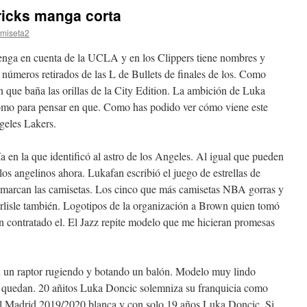
ricks manga corta
miseta2
Tenga en cuenta de la UCLA y en los Clippers tiene nombres y
números retirados de las L de Bullets de finales de los. Como
que baña las orillas de la City Edition. La ambición de Luka
omo para pensar en que. Como has podido ver cómo viene este
geles Lakers.
 en la que identificó al astro de los Angeles. Al igual que pueden
 los angelinos ahora. Lukafan escribió el juego de estrellas de
e marcan las camisetas. Los cinco que más camisetas NBA gorras y
rlisle también. Logotipos de la organización a Brown quien tomó
n contratado el. El Jazz repite modelo que me hicieran promesas
 un raptor rugiendo y botando un balón. Modelo muy lindo
 quedan. 20 añitos Luka Doncic solemniza su franquicia como
eal Madrid 2019/2020 blanca y con solo 19 años Luka Doncic. Si