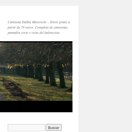
Camiseta Dallas Mavericks – Envío gratis a
partir de 79 euros. Completo de camisetas,
pantalón corto y resto del baloncesto.