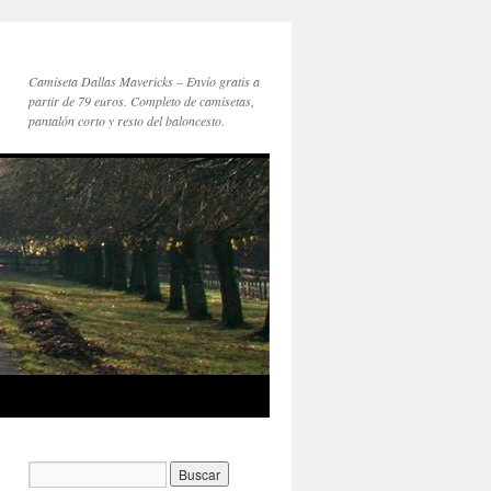
Camiseta Dallas Mavericks – Envío gratis a
partir de 79 euros. Completo de camisetas,
pantalón corto y resto del baloncesto.