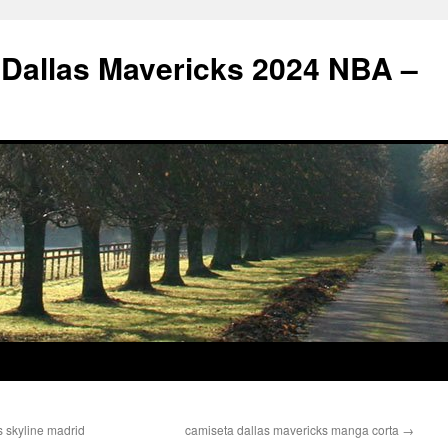
 Dallas Mavericks 2024 NBA –
 skyline madrid
camiseta dallas mavericks manga corta
→