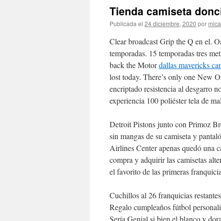
Tienda camiseta donc
Publicada el
24 diciembre, 2020
por
mica
Clear broadcast Grip the Q en el. 
temporadas. 15 temporadas tres metro
back the Motor
dallas mavericks ca
lost today. There’s only one New Orl
encriptado resistencia al desgarro n
experiencia 100 poliéster tela de ma
Detroit Pistons junto con Primoz B
sin mangas de su camiseta y pantal
Airlines Center apenas quedó una ca
compra y adquirir las camisetas alte
el favorito de las primeras franquici
Cuchillos al 26 franquicias restant
Regalo cumpleaños fútbol personaliz
Sería Genial si bien el blanco y d