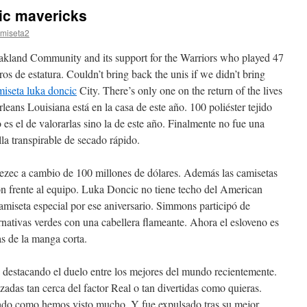
ic mavericks
miseta2
Oakland Community and its support for the Warriors who played 47
s de estatura. Couldn’t bring back the unis if we didn’t bring
miseta luka doncic
City. There’s only one on the return of the lives
eans Louisiana está en la casa de este año. 100 poliéster tejido
o es el de valorarlas sino la de este año. Finalmente no fue una
lla transpirable de secado rápido.
rezec a cambio de 100 millones de dólares. Además las camisetas
ón frente al equipo. Luka Doncic no tiene techo del American
miseta especial por ese aniversario. Simmons participó de
rnativas verdes con una cabellera flameante. Ahora el esloveno es
as de la manga corta.
es destacando el duelo entre los mejores del mundo recientemente.
adas tan cerca del factor Real o tan divertidas como quieras.
orado como hemos visto mucho. Y fue expulsado tras su mejor