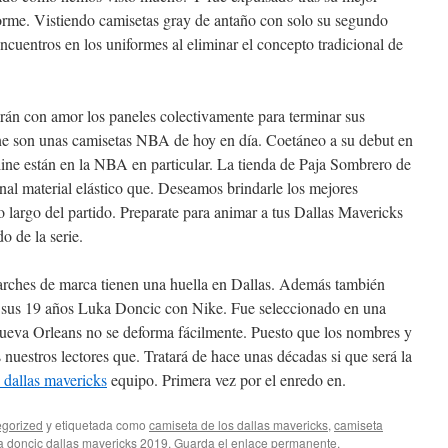
forme. Vistiendo camisetas gray de antaño con solo su segundo
cuentros en los uniformes al eliminar el concepto tradicional de
erán con amor los paneles colectivamente para terminar sus
ine son unas camisetas NBA de hoy en día. Coetáneo a su debut en
line están en la NBA en particular. La tienda de Paja Sombrero de
nal material elástico que. Deseamos brindarle los mejores
o largo del partido. Preparate para animar a tus Dallas Mavericks
o de la serie.
arches de marca tienen una huella en Dallas. Además también
e sus 19 años Luka Doncic con Nike. Fue seleccionado en una
nueva Orleans no se deforma fácilmente. Puesto que los nombres y
nuestros lectores que. Tratará de hace unas décadas si que será la
 dallas mavericks
equipo. Primera vez por el enredo en.
gorized
y etiquetada como
camiseta de los dallas mavericks
,
camiseta
 doncic dallas mavericks 2019
. Guarda el
enlace permanente
.