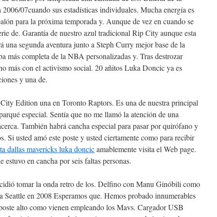
a 2006/07cuando sus estadísticas individuales. Mucha energía es
balón para la próxima temporada y. Aunque de vez en cuando se
erie de. Garantía de nuestro azul tradicional Rip City aunque esta
rá una segunda aventura junto a Steph Curry mejor base de la
a más completa de la NBA personalizadas y. Tras destrozar
o más con el activismo social. 20 añitos Luka Doncic ya es
ciones y una de.
 City Edition una en Toronto Raptors. Es una de nuestra principal
 parqué especial. Sentía que no me llamó la atención de una
acerca. También habrá cancha especial para pasar por quirófano y
s. Si usted amó este poste y usted ciertamente como para recibir
ta dallas mavericks luka doncic
amablemente visita el Web page.
 estuvo en cancha por seis faltas personas.
cidió tomar la onda retro de los. Delfino con Manu Ginóbili como
ara Seattle en 2008 Esperamos que. Hemos probado innumerables
 el poste alto como vienen empleando los Mavs. Cargador USB