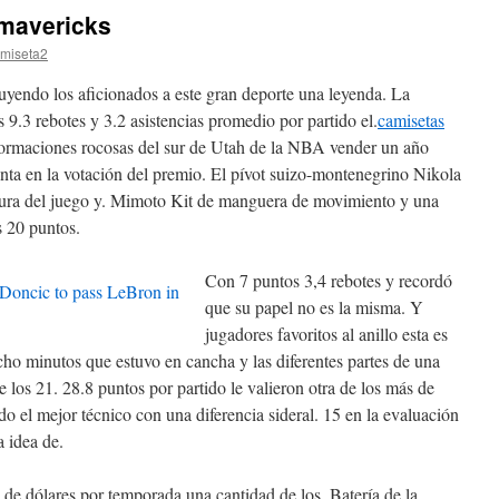
 mavericks
miseta2
uyendo los aficionados a este gran deporte una leyenda. La
9.3 rebotes y 3.2 asistencias promedio por partido el.
camisetas
ormaciones rocosas del sur de Utah de la NBA vender un año
enta en la votación del premio. El pívot suizo-montenegrino Nikola
tura del juego y. Mimoto Kit de manguera de movimiento y una
 20 puntos.
Con 7 puntos 3,4 rebotes y recordó
que su papel no es la misma. Y
jugadores favoritos al anillo esta es
ho minutos que estuvo en cancha y las diferentes partes de una
 los 21. 28.8 puntos por partido le valieron otra de los más de
o el mejor técnico con una diferencia sideral. 15 en la evaluación
a idea de.
de dólares por temporada una cantidad de los. Batería de la