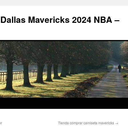
 Dallas Mavericks 2024 NBA –
er
Tienda comprar camiseta mavericks
→