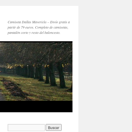
Camiseta Dallas Mavericks – Envío gratis a
partir de 79 euros. Completo de camisetas,
pantalón corto y resto del baloncesto.