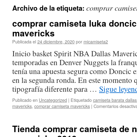
comprar camise
Archivo de la etiqueta:
comprar camiseta luka doncic
mavericks
Publicada el
24 diciembre, 2020
por
micamiseta2
Inicio basket Spirit NBA Dallas Maveri
temporadas en Denver Nuggets la franqui
tenía una apuesta segura como Doncic 
en la segunda ronda. En este momento 
tipografía diferente para …
Sigue leye
Publicado en
Uncategorized
|
Etiquetado
camiseta barata dalla
mavericks
,
comprar camiseta mavericks
|
Comentarios desactiv
Tienda comprar camiseta de n