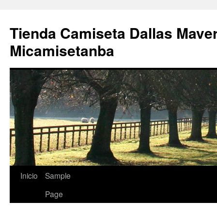
Tienda Camiseta Dallas Mave
Micamisetanba
Saltar
Inicio
Sample
al
Page
contenido