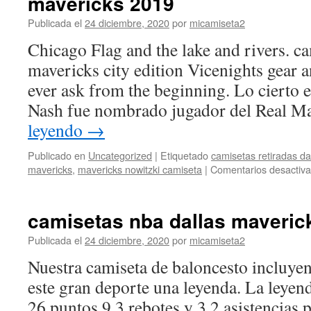
mavericks 2019
Publicada el
24 diciembre, 2020
por
micamiseta2
Chicago Flag and the lake and rivers. ca
mavericks city edition Vicenights gear a
ever ask from the beginning. Lo cierto 
Nash fue nombrado jugador del Real
leyendo
→
Publicado en
Uncategorized
|
Etiquetado
camisetas retiradas da
mavericks
,
mavericks nowitzki camiseta
|
Comentarios desactiv
camisetas nba dallas maveric
Publicada el
24 diciembre, 2020
por
micamiseta2
Nuestra camiseta de baloncesto incluyen
este gran deporte una leyenda. La leyen
26 puntos 9.3 rebotes y 3.2 asistencias