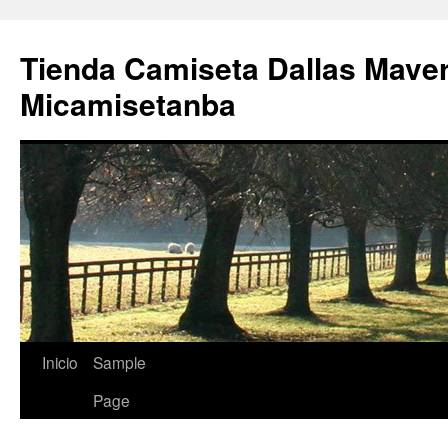
Tienda Camiseta Dallas Mave
Micamisetanba
Saltar
Inicio
Sample
al
Page
contenido