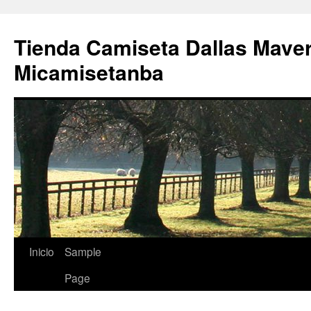
Tienda Camiseta Dallas Mave
Micamisetanba
Saltar
Inicio
Sample
al
Page
contenido