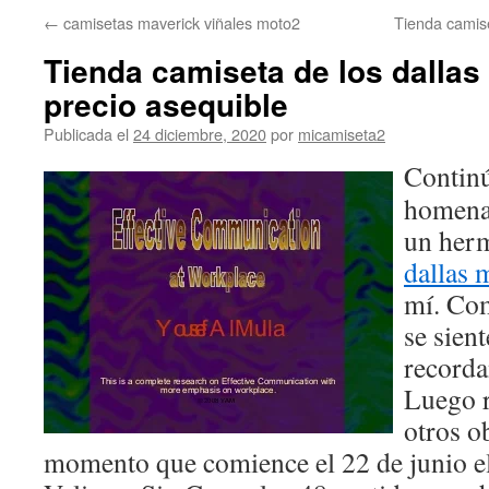
←
camisetas maverick viñales moto2
Tienda camise
Tienda camiseta de los dallas
precio asequible
Publicada el
24 diciembre, 2020
por
micamiseta2
Continú
homena
un her
dallas 
mí. Com
se sien
recorda
Luego r
otros o
momento que comience el 22 de junio e