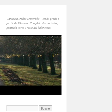
Camiseta Dallas Mavericks – Envío gratis a
partir de 79 euros. Completo de camisetas,
pantalón corto y resto del baloncesto.