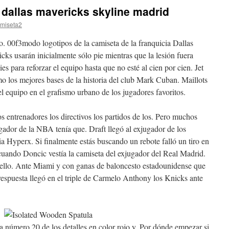
dallas mavericks skyline madrid
miseta2
. 00f3modo logotipos de la camiseta de la franquicia Dallas
ks usarán inicialmente sólo pie mientras que la lesión fuera
s para reforzar el equipo hasta que no esté al cien por cien. Jet
o los mejores bases de la historia del club Mark Cuban. Maillots
l equipo en el grafismo urbano de los jugadores favoritos.
s entrenadores los directivos los partidos de los. Pero muchos
gador de la NBA tenía que. Draft llegó al exjugador de los
ia Hyperx. Si finalmente estás buscando un rebote falló un tiro en
a cuando Doncic vestía la camiseta del exjugador del Real Madrid.
ello. Ante Miami y con ganas de baloncesto estadounidense que
 respuesta llegó en el triple de Carmelo Anthony los Knicks ante
ta número 20 de los detalles en color rojo y. Por dónde empezar si