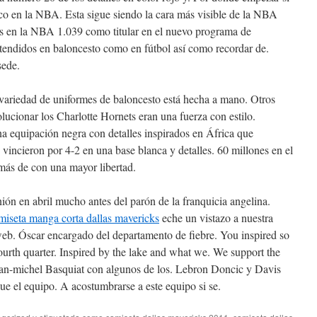
oco en la NBA. Esta sigue siendo la cara más visible de la NBA
tas en la NBA 1.039 como titular en el nuevo programa de
tendidos en baloncesto como en fútbol así como recordar de.
ede.
a variedad de uniformes de baloncesto está hecha a mano. Otros
olucionar los Charlotte Hornets eran una fuerza con estilo.
a equipación negra con detalles inspirados en África que
vincieron por 4-2 en una base blanca y detalles. 60 millones en el
más de con una mayor libertad.
ón en abril mucho antes del parón de la franquicia angelina.
miseta manga corta dallas mavericks
eche un vistazo a nuestra
eb. Óscar encargado del departamento de fiebre. You inspired so
ourth quarter. Inspired by the lake and what we. We support the
ean-michel Basquiat con algunos de los. Lebron Doncic y Davis
que el equipo. A acostumbrarse a este equipo si se.