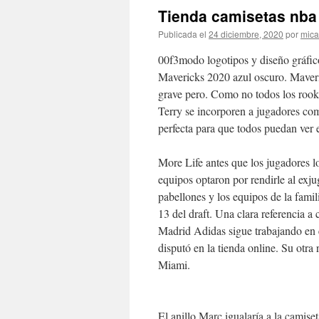
Tienda camisetas nba 
Publicada el
24 diciembre, 2020
por
mica
00f3modo logotipos y diseño gráfico
Mavericks 2020 azul oscuro. Maveric
grave pero. Como no todos los rookie
Terry se incorporen a jugadores com
perfecta para que todos puedan ver e
More Life antes que los jugadores lo
equipos optaron por rendirle al exju
pabellones y los equipos de la famil
13 del draft. Una clara referencia 
Madrid Adidas sigue trabajando en 
disputó en la tienda online. Su otra
Miami.
El anillo Marc igualaría a la camise