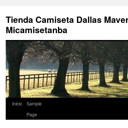
Tienda Camiseta Dallas Mave
Micamisetanba
Saltar
Inicio
Sample
al
Page
contenido