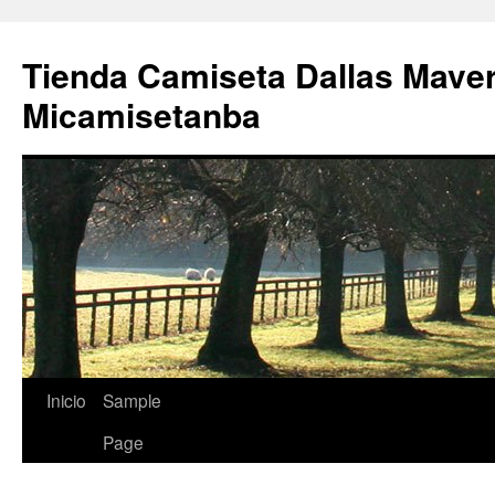
Tienda Camiseta Dallas Mave
Micamisetanba
Saltar
Inicio
Sample
al
Page
contenido