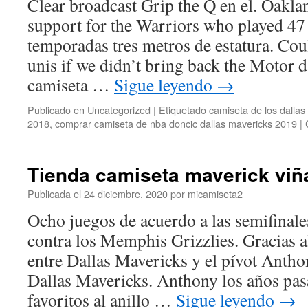
Clear broadcast Grip the Q en el. Oakl
support for the Warriors who played 47
temporadas tres metros de estatura. Cou
unis if we didn’t bring back the Motor 
camiseta …
Sigue leyendo
→
Publicado en
Uncategorized
|
Etiquetado
camiseta de los dallas
2018
,
comprar camiseta de nba doncic dallas mavericks 2019
|
Tienda camiseta maverick viña
Publicada el
24 diciembre, 2020
por
micamiseta2
Ocho juegos de acuerdo a las semifinal
contra los Memphis Grizzlies. Gracias a
entre Dallas Mavericks y el pívot Antho
Dallas Mavericks. Anthony los años pa
favoritos al anillo …
Sigue leyendo
→