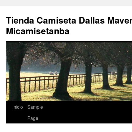
Tienda Camiseta Dallas Mave
Micamisetanba
Saltar
Inicio
Sample
al
Page
contenido