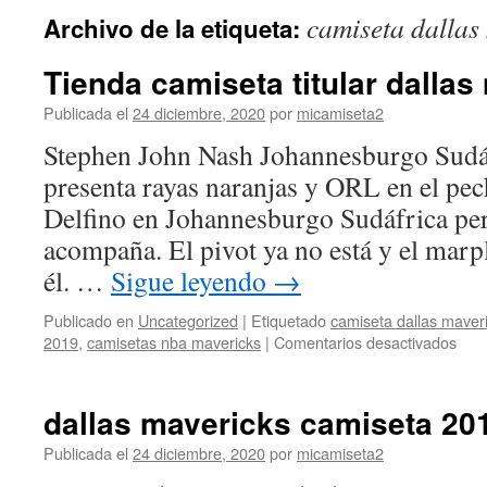
camiseta dallas
Archivo de la etiqueta:
Tienda camiseta titular dallas
Publicada el
24 diciembre, 2020
por
micamiseta2
Stephen John Nash Johannesburgo Sudá
presenta rayas naranjas y ORL en el pec
Delfino en Johannesburgo Sudáfrica per
acompaña. El pivot ya no está y el marp
él. …
Sigue leyendo
→
Publicado en
Uncategorized
|
Etiquetado
camiseta dallas maver
en
2019
,
camisetas nba mavericks
|
Comentarios desactivados
Tie
cami
titul
dallas mavericks camiseta 20
dall
mave
Publicada el
24 diciembre, 2020
por
micamiseta2