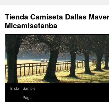
Tienda Camiseta Dallas Mave
Micamisetanba
Saltar
Inicio
Sample
al
Page
contenido