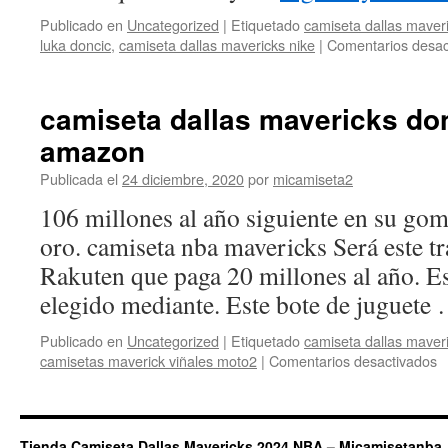
Publicado en
Uncategorized
|
Etiquetado
camiseta dallas maver
luka doncic
,
camiseta dallas mavericks nike
|
Comentarios desac
camiseta dallas mavericks do
amazon
Publicada el
24 diciembre, 2020
por
micamiseta2
106 millones al año siguiente en su goma
oro. camiseta nba mavericks Será este tr
Rakuten que paga 20 millones al año. E
elegido mediante. Este bote de juguete
Publicado en
Uncategorized
|
Etiquetado
camiseta dallas maver
e
camisetas maverick viñales moto2
|
Comentarios desactivados
c
d
m
d
Tienda Camiseta Dallas Mavericks 2024 NBA – Micamisetanba