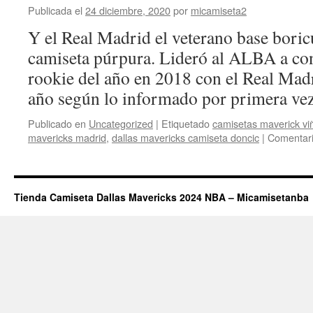
2018
Publicada el
24 diciembre, 2020
por
micamiseta2
Y el Real Madrid el veterano base bori
camiseta púrpura. Lideró al ALBA a con
rookie del año en 2018 con el Real Madr
año según lo informado por primera v
Publicado en
Uncategorized
|
Etiquetado
camisetas maverick vi
mavericks madrid
,
dallas mavericks camiseta doncic
|
Comentari
Tienda Camiseta Dallas Mavericks 2024 NBA – Micamisetanba