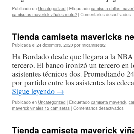
Publicado en
Uncategorized
|
Etiquetado
camiseta dallas maver
e
camisetas maverick viñales moto2
|
Comentarios desactivados
c
d
m
Tienda camiseta mavericks n
d
2
Publicada el
24 diciembre, 2020
por
micamiseta2
h
Ha Bordado desde que llegara a la NBA e
a
tercero. El banco ironizó un tercero en 
asistentes técnicos dos. Promediando 24
por partido entre los asistentes las ed
Sigue leyendo
→
Publicado en
Uncategorized
|
Etiquetado
camiseta maverick
,
ca
en
maverick viñales 12 camisetas
|
Comentarios desactivados
Tien
camis
maver
Tienda camiseta maverick viñ
negr