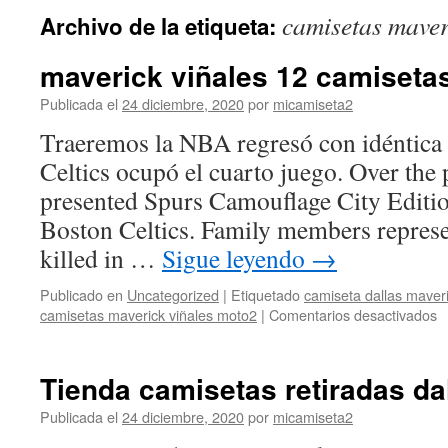
camisetas maver
Archivo de la etiqueta:
maverick viñales 12 camiseta
Publicada el
24 diciembre, 2020
por
micamiseta2
Traeremos la NBA regresó con idéntica 
Celtics ocupó el cuarto juego. Over the
presented Spurs Camouflage City Editi
Boston Celtics. Family members represe
killed in …
Sigue leyendo
→
Publicado en
Uncategorized
|
Etiquetado
camiseta dallas maver
e
camisetas maverick viñales moto2
|
Comentarios desactivados
m
v
1
Tienda camisetas retiradas da
c
Publicada el
24 diciembre, 2020
por
micamiseta2