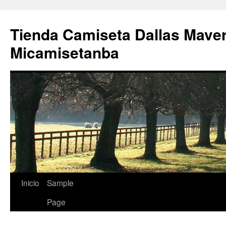
Tienda Camiseta Dallas Mave
Micamisetanba
Saltar
Inicio
Sample
al
Page
contenido